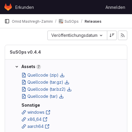
Skip to content
Erkunden
Anmelden
GitLab
Omid Mashregh-Zamini
SuSOps
Releases
Veröffentlichungsdatum
SuSOps v0.4.4
Assets
7
Quellcode (zip)
Quellcode (tar.gz)
Quellcode (tar.bz2)
Quellcode (tar)
Sonstige
windows
x86_64
aarch64