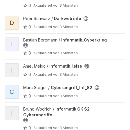
0
Aktualisiert
vor 3 Monaten
Projekt Darkweb info ansehen
Peer Schwarz /
Darkweb info
D
0
Aktualisiert
vor 3 Monaten
Projekt Informatik_Cyberkrieg ansehen
Bastian Bergmann /
Informatik_Cyberkrieg
I
0
Aktualisiert
vor 3 Monaten
Projekt informatik_leise ansehen
Amel Mekic /
informatik_leise
I
0
Aktualisiert
vor 3 Monaten
Projekt Cyberangriff_Inf_S2 ansehen
Marc Steger /
Cyberangriff_Inf_S2
C
0
Aktualisiert
vor 3 Monaten
Projekt Informatik GK S2 Cyberangriffe ansehen
Bruno Wodrich /
Informatik GK S2
I
Cyberangriffe
0
Aktualisiert
vor 3 Monaten