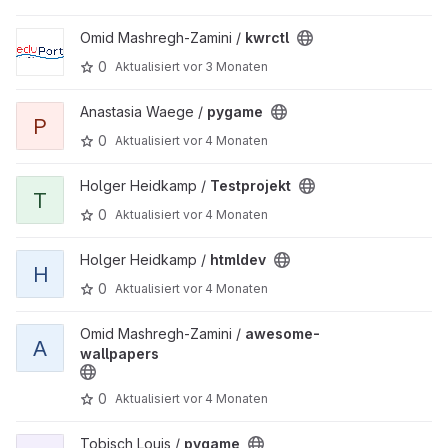
Projekt kwrctl ansehen
Omid Mashregh-Zamini /
kwrctl
0
Aktualisiert
vor 3 Monaten
Projekt pygame ansehen
Anastasia Waege /
pygame
P
0
Aktualisiert
vor 4 Monaten
Projekt Testprojekt ansehen
Holger Heidkamp /
Testprojekt
T
0
Aktualisiert
vor 4 Monaten
Projekt htmldev ansehen
Holger Heidkamp /
htmldev
H
0
Aktualisiert
vor 4 Monaten
Projekt awesome-wallpapers ansehen
Omid Mashregh-Zamini /
awesome-
A
wallpapers
0
Aktualisiert
vor 4 Monaten
Projekt pygame ansehen
Tobisch Louis /
pygame