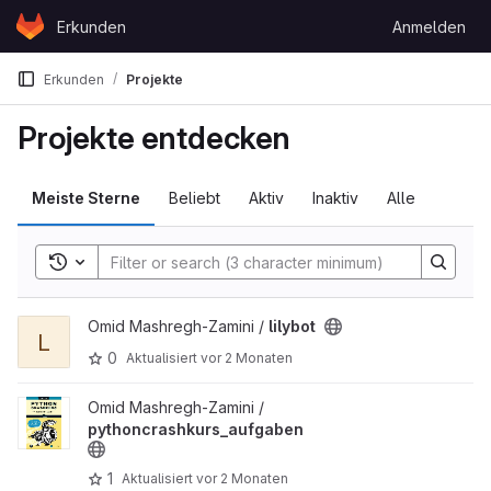
Skip to content
Erkunden
Anmelden
GitLab
Erkunden
Projekte
Projekte entdecken
Meiste Sterne
Beliebt
Aktiv
Inaktiv
Alle
Toggle search history
Projekt lilybot ansehen
Omid Mashregh-Zamini /
lilybot
L
0
Aktualisiert
vor 2 Monaten
Projekt pythoncrashkurs_aufgaben ansehen
Omid Mashregh-Zamini /
pythoncrashkurs_aufgaben
1
Aktualisiert
vor 2 Monaten