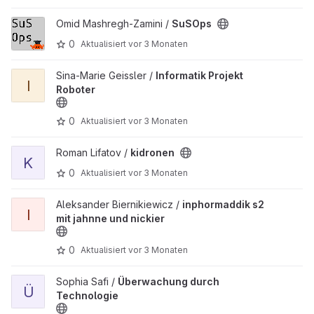
Projekt SuSOps ansehen
Omid Mashregh-Zamini /
SuSOps
0
Aktualisiert
vor 3 Monaten
Projekt Informatik Projekt Roboter ansehen
Sina-Marie Geissler /
Informatik Projekt
I
Roboter
0
Aktualisiert
vor 3 Monaten
Projekt kidronen ansehen
Roman Lifatov /
kidronen
K
0
Aktualisiert
vor 3 Monaten
Projekt inphormaddik s2 mit jahnne und nickier ansehen
Aleksander Biernikiewicz /
inphormaddik s2
I
mit jahnne und nickier
0
Aktualisiert
vor 3 Monaten
Projekt Überwachung durch Technologie ansehen
Sophia Safi /
Überwachung durch
Ü
Technologie