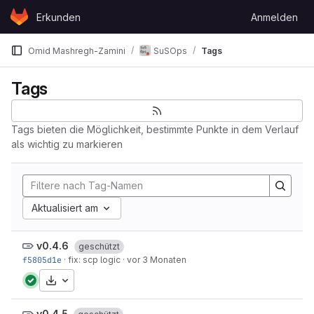
Skip to content
Erkunden
Anmelden
GitLab
Omid Mashregh-Zamini
SuSOps
Tags
Tags
Tags bieten die Möglichkeit, bestimmte Punkte in dem Verlauf
als wichtig zu markieren
Aktualisiert am
v0.4.6
geschützt
f5805d1e
·
fix: scp logic
·
vor 3 Monaten
Herunterladen
v0.4.5