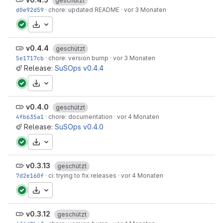
geschützt
d0e92d59
·
chore: updated README
·
vor 3 Monaten
Herunterladen
v0.4.4
geschützt
5e1717cb
·
chore: version bump
·
vor 3 Monaten
Release:
SuSOps v0.4.4
Herunterladen
v0.4.0
geschützt
4fb635a1
·
chore: documentation
·
vor 4 Monaten
Release:
SuSOps v0.4.0
Herunterladen
v0.3.13
geschützt
7d2e160f
·
ci: trying to fix releases
·
vor 4 Monaten
Herunterladen
v0.3.12
geschützt